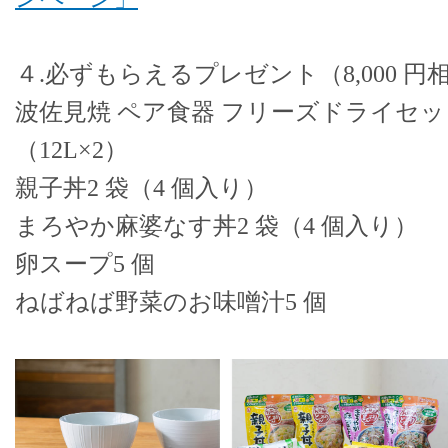
４.必ずもらえるプレゼント（8,000 円
波佐見焼 ペア食器 フリーズドライセッ
（12L×2）
親子丼2 袋（4 個入り）
まろやか麻婆なす丼2 袋（4 個入り）
卵スープ5 個
ねばねば野菜のお味噌汁5 個