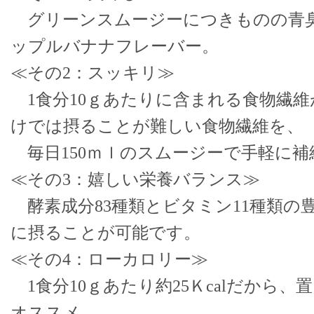
グリーンスムージーにつきものの青
ップルバナナフレーバー。
≪その2：スッキリ≫
1食分10ｇあたりに含まれる食物繊維が
けでは摂ることが難しい食物繊維を、
毎日150ｍｌのスムージーで手軽に補
≪その3：嬉しい栄養バランス≫
酵素成分83種類とビタミン11種類の
に摂ることが可能です。
≪その4：ローカロリー≫
1食分10ｇあたり約25Ｋcalだから
オススメ。