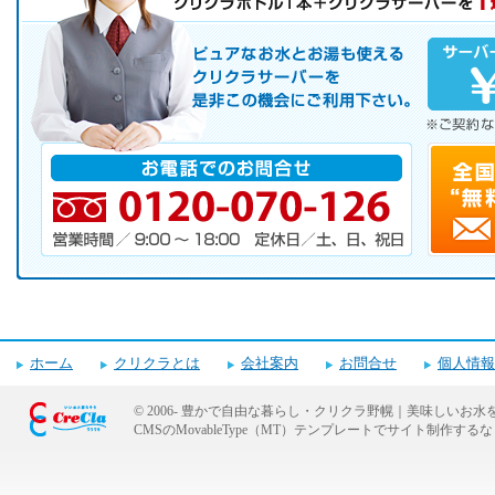
お気軽にお申し込み下さい。
ピュアなお水とお湯も使えるクリクラサーバーを是非この機会にご
サーバレンタル
ご自宅まで配送
※ご契約なさらなくても結構です。
お電話でのお問合せ
電話番号・営業時間・定休日
ホーム
クリクラとは
会社案内
お問合せ
個人情報
© 2006-
豊かで自由な暮らし・クリクラ野幌｜美味しいお水
CMSのMovableType（MT）テンプレートでサイト制作