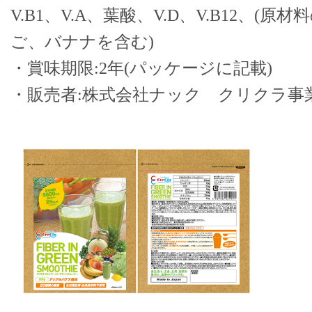
V.B1、V.A、葉酸、V.D、V.B12、(
ご、バナナを含む)
・賞味期限:2年(パッケージに記載)
・販売者:株式会社ナック クリクラ事